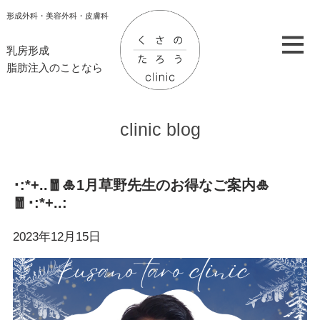
形成外科・美容外科・皮膚科
乳房形成
脂肪注入のことなら
clinic blog
･:*+..🧧🎍1月草野先生のお得なご案内🎍
🧧･:*+..:
2023年12月15日