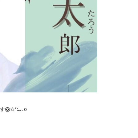
*:.｡. o